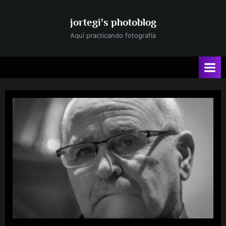
Saltar
al
jortegi's photoblog
contenido
Aquí practicando fotografía