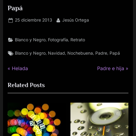
Papá
Publicado
Por
25 diciembre 2013
Jesús Ortega
el
,
,
Blanco y Negro
Fotografía
Retrato
Etiquetas:
,
,
,
,
Blanco y Negro
Navidad
Nochebuena
Padre
Papá
P
N
Navegación
Helada
Padre e hija
r
e
de
Related Posts
e
x
v
t
entradas
i
P
o
o
u
s
s
t