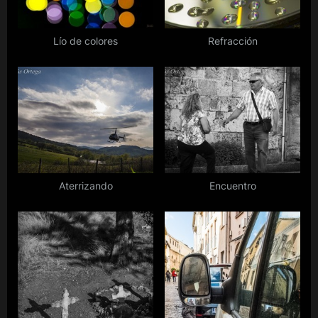
P
:
o
s
Lío de colores
Refracción
t
:
Aterrizando
Encuentro