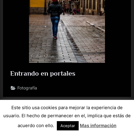
Entrando en portales
Fotografía
Este sitio usa cookies para mejorar la experiencia de
usuario. El hecho de permanecer en el, implica que estás de
Copyright © 2026 jortegi's photoblog.
acuerdo con ello.
Mas información
Aceptar
Powered by
PressBook Masonry Dark