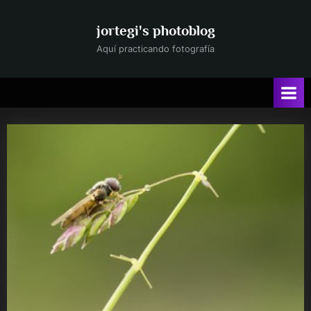
Saltar
al
jortegi's photoblog
contenido
Aquí practicando fotografía