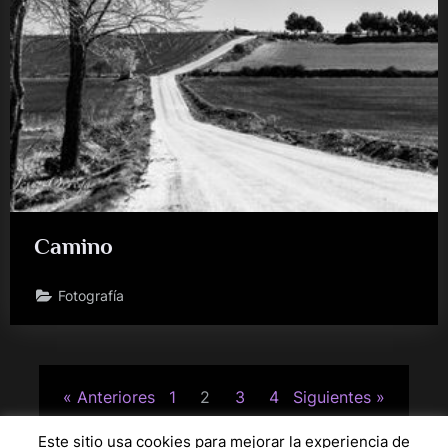
Camino
Fotografía
Paginación
Anteriores
1
2
3
4
Siguientes
de
Este sitio usa cookies para mejorar la experiencia de