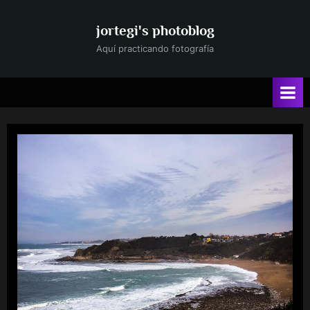
Saltar
al
jortegi's photoblog
contenido
Aquí practicando fotografía