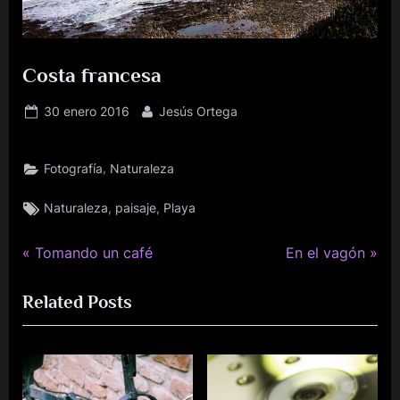
Costa francesa
Publicado
Por
30 enero 2016
Jesús Ortega
el
,
Fotografía
Naturaleza
Etiquetas:
,
,
Naturaleza
paisaje
Playa
P
N
Navegación
Tomando un café
En el vagón
r
e
de
Related Posts
e
x
v
t
entradas
i
P
o
o