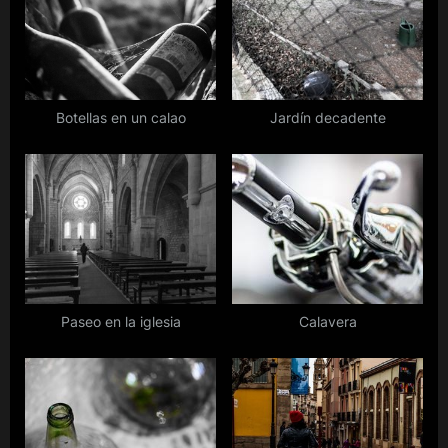
u
s
s
t
P
:
o
s
Botellas en un calao
Jardín decadente
t
:
Paseo en la iglesia
Calavera