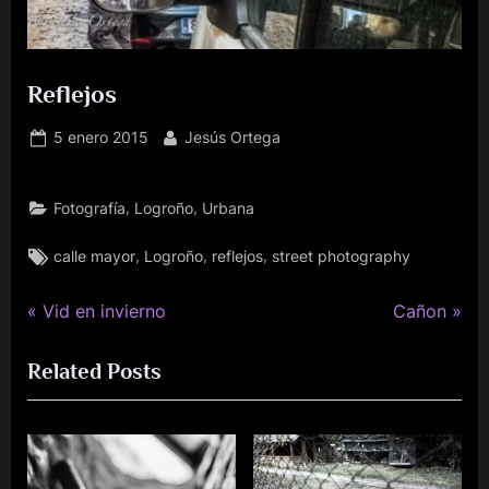
Reflejos
Publicado
Por
5 enero 2015
Jesús Ortega
el
,
,
Fotografía
Logroño
Urbana
Etiquetas:
,
,
,
calle mayor
Logroño
reflejos
street photography
P
N
Navegación
Vid en invierno
Cañon
r
e
de
Related Posts
e
x
v
t
entradas
i
P
o
o