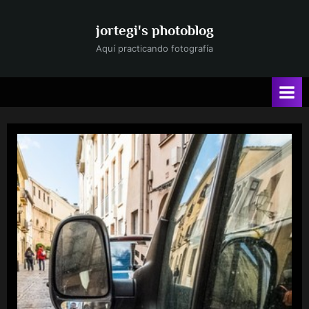
Saltar
al
jortegi's photoblog
contenido
Aquí practicando fotografía