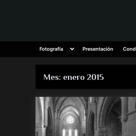
Saltar
al
contenido
Alternar
Fotografía
Presentación
Condi
submenú
Mes:
enero 2015