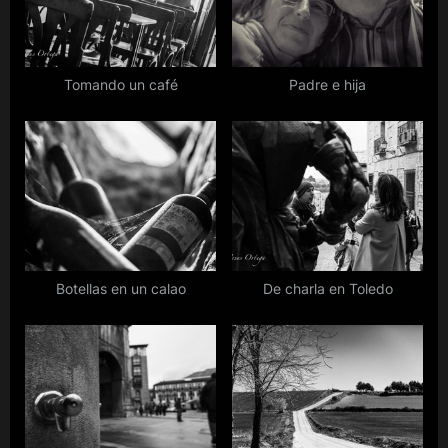
P
:
o
s
Tomando un café
Padre e hija
t
:
Botellas en un calao
De charla en Toledo