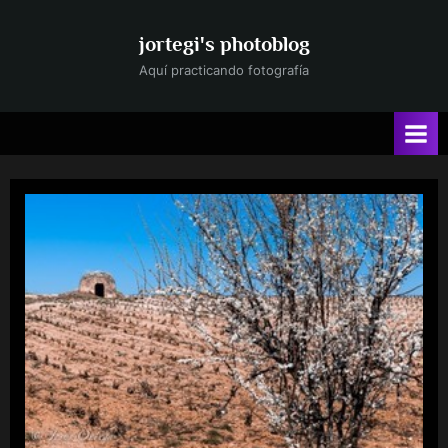
Saltar
al
jortegi's photoblog
contenido
Aquí practicando fotografía