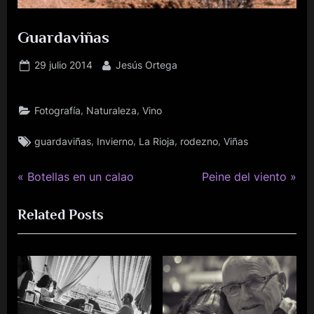
Guardaviñas
Publicado
Por
29 julio 2014
Jesús Ortega
el
,
,
Fotografía
Naturaleza
Vino
Etiquetas:
,
,
,
,
guardaviñas
Invierno
La Rioja
rodezno
Viñas
P
N
Navegación
Botellas en un calao
Peine del viento
r
e
de
Related Posts
e
x
v
t
entradas
i
P
o
o
u
s
s
t