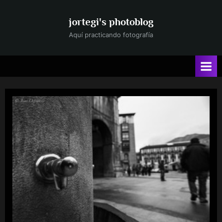
Saltar
al
jortegi's photoblog
contenido
Aquí practicando fotografía