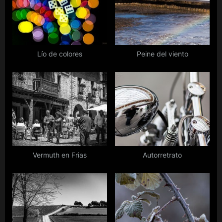
s
t
P
:
o
s
Lío de colores
Peine del viento
t
:
Vermuth en Frias
Autorretrato