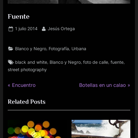
Fuente
Publicado
Por
1 julio 2014
Jesús Ortega
el
,
,
Blanco y Negro
Fotografía
Urbana
Etiquetas:
,
,
,
,
black and white
Blanco y Negro
foto de calle
fuente
street photography
P
N
Navegación
Encuentro
Botellas en un calao
r
e
de
Related Posts
e
x
v
t
entradas
i
P
o
o
u
s